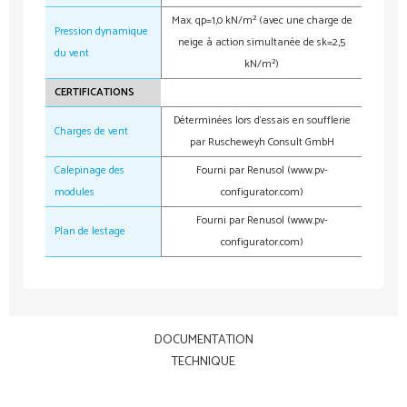
Max. qp=1,0 kN/m² (avec une charge de
Pression dynamique
neige à action simultanée de sk=2,5
du vent
kN/m²)
CERTIFICATIONS
Déterminées lors d‘essais en soufflerie
Charges de vent
par Ruscheweyh Consult GmbH
Calepinage des
Fourni par Renusol (www.pv-
modules
configurator.com)
Fourni par Renusol (www.pv-
Plan de lestage
configurator.com)
DOCUMENTATION
TECHNIQUE