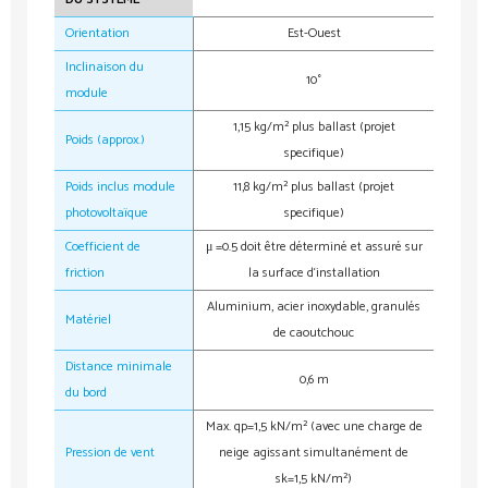
Orientation
Est-Ouest
Inclinaison du
10°
module
1,15 kg/m² plus ballast (projet
Poids (approx.)
specifique)
Poids inclus module
11,8 kg/m² plus ballast (projet
photovoltaïque
specifique)
Coefficient de
μ =0.5 doit être déterminé et assuré sur
friction
la surface d‘installation
Aluminium, acier inoxydable, granulés
Matériel
de caoutchouc
Distance minimale
0,6 m
du bord
Max. qp=1,5 kN/m² (avec une charge de
Pression de vent
neige agissant simultanément de
sk=1,5 kN/m²)