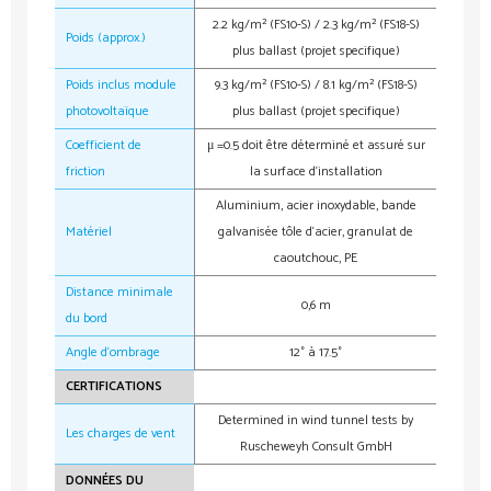
2.2 kg/m² (FS10-S) / 2.3 kg/m² (FS18-S)
Poids (approx.)
plus ballast (projet specifique)
Poids inclus module
9.3 kg/m² (FS10-S) / 8.1 kg/m² (FS18-S)
photovoltaïque
plus ballast (projet specifique)
Coefficient de
μ =0.5 doit être déterminé et assuré sur
friction
la surface d‘installation
Aluminium, acier inoxydable, bande
Matériel
galvanisée tôle d‘acier, granulat de
caoutchouc, PE
Distance minimale
0,6 m
du bord
Angle d‘ombrage
12° à 17.5°
CERTIFICATIONS
Determined in wind tunnel tests by
Les charges de vent
Ruscheweyh Consult GmbH
DONNÉES DU