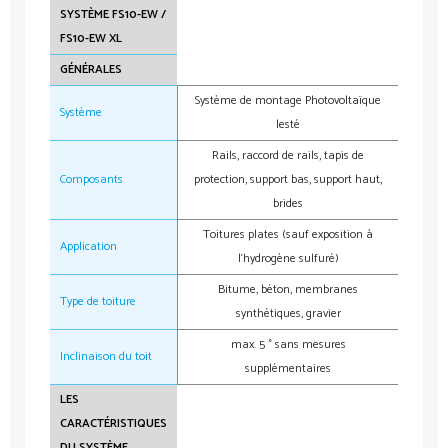
SYSTÈME FS10-EW /
FS10-EW XL
GÉNÉRALES
Système de montage Photovoltaïque
Système
lesté
Rails, raccord de rails, tapis de
Composants
protection, support bas, support haut,
brides
Toitures plates (sauf exposition à
Application
l‘hydrogène sulfuré)
Bitume, béton, membranes
Type de toiture
synthétiques, gravier
max. 5 ° sans mesures
Inclinaison du toit
supplémentaires
LES
CARACTÉRISTIQUES
DU SYSTÈME