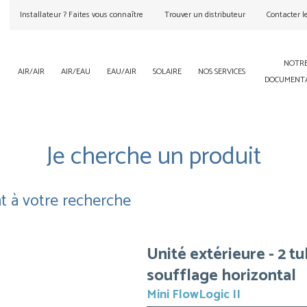
Installateur ? Faites vous connaître
Trouver un distributeur
Contacter l
NOTR
AIR/AIR
AIR/EAU
EAU/AIR
SOLAIRE
NOS SERVICES
DOCUMENT
Je cherche un produit
t à votre recherche
Unité extérieure - 2 t
soufflage horizontal
Mini FlowLogic II