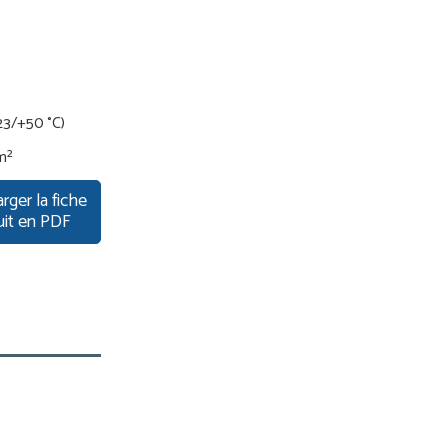
23/+50 °C)
 m²
rger la fiche
uit en PDF