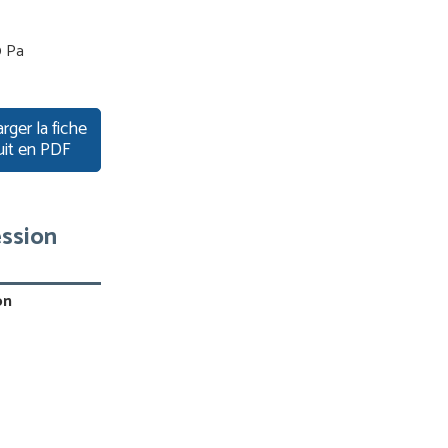
0 Pa
rger la fiche
uit en PDF
ssion
on