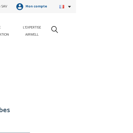
e SAV
Mon compte
E
L'EXPERTISE
ATION
AIRWELL
ubes