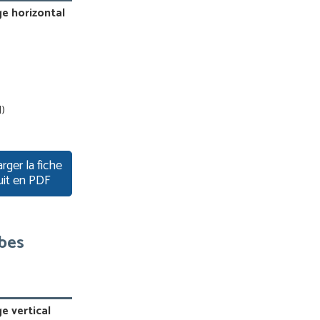
ge horizontal
I)
rger la fiche
uit en PDF
ubes
e vertical