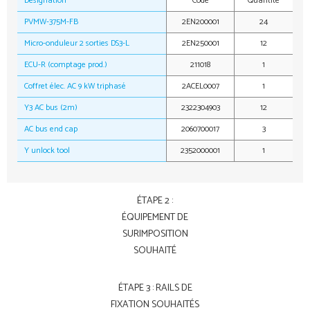
Désignation
Code
Quantité
PVMW-375M-FB
2EN200001
24
Micro-onduleur 2 sorties DS3-L
2EN250001
12
ECU-R (comptage prod.)
211018
1
Coffret élec. AC 9 kW triphasé
2ACEL0007
1
Y3 AC bus (2m)
2322304903
12
AC bus end cap
2060700017
3
Y unlock tool
2352000001
1
ÉTAPE 2 :
ÉQUIPEMENT DE
SURIMPOSITION
SOUHAITÉ
ÉTAPE 3 : RAILS DE
FIXATION SOUHAITÉS