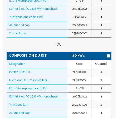
ECU-B (comptage prod. 4 PV)
211018
1
Coffret élec. AC 0,6/6 kW monophasé
2ACEL0002
1
Y3 standalone cable (1m)
2334076132
1
AC bus end cap
2060700017
1
Y unlock tool
2352000001
1
OU
COMPOSITION DU KIT
1,50 kWc
Désignation
Code
Quantité
PVMW-375M-FB
2EN200001
4
Micro-onduleur 2 sorties DS3-L
2EN250001
2
ECU-B (comptage prod. 4 PV)
211018
1
Coffret élec. AC 0,6/6 kW monophasé
2ACEL0002
1
Y3 AC bus (2m)
2322304903
2
AC bus end cap
2060700017
1