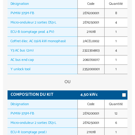
Désignation
Code
Quantité
PVMW-375M-FB
2EN200001
8
Micro-onduleur 2 sorties DS3-L
2EN250001
4
ECU-B (comptage prod. 4 PV)
211018
1
Coffret élec. AC 0,6/6 kW monophasé
2ACEL0002
1
Y3 AC bus (2m)
2322304903
4
AC bus end cap
2060700017
1
Y unlock tool
2352000001
1
OU
COMPOSITION DU KIT
4,50 kWc
Désignation
Code
Quantité
PVMW-375M-FB
2EN200001
12
Micro-onduleur 2 sorties DS3-L
2EN250001
6
ECU-R (comptage prod.)
211018
1