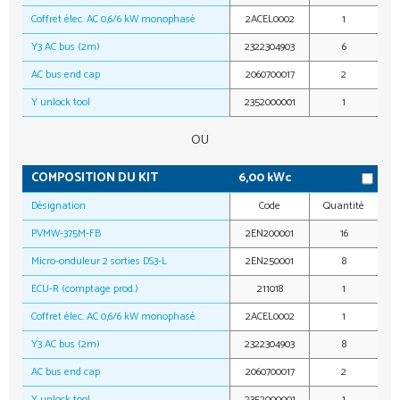
Coffret élec. AC 0,6/6 kW monophasé
2ACEL0002
1
Y3 AC bus (2m)
2322304903
6
AC bus end cap
2060700017
2
Y unlock tool
2352000001
1
OU
COMPOSITION DU KIT
6,00 kWc
Désignation
Code
Quantité
PVMW-375M-FB
2EN200001
16
Micro-onduleur 2 sorties DS3-L
2EN250001
8
ECU-R (comptage prod.)
211018
1
Coffret élec. AC 0,6/6 kW monophasé
2ACEL0002
1
Y3 AC bus (2m)
2322304903
8
AC bus end cap
2060700017
2
Y unlock tool
2352000001
1