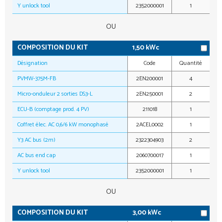
Y unlock tool
2352000001
1
OU
COMPOSITION DU KIT
1,50 kWc
Désignation
Code
Quantité
PVMW-375M-FB
2EN200001
4
Micro-onduleur 2 sorties DS3-L
2EN250001
2
ECU-B (comptage prod. 4 PV)
211018
1
Coffret élec. AC 0,6/6 kW monophasé
2ACEL0002
1
Y3 AC bus (2m)
2322304903
2
AC bus end cap
2060700017
1
Y unlock tool
2352000001
1
OU
COMPOSITION DU KIT
3,00 kWc