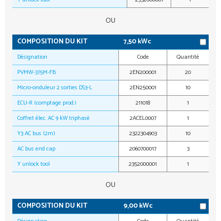
OU
COMPOSITION DU KIT
7,50 kWc
Désignation
Code
Quantité
PVMW-375M-FB
2EN200001
20
Micro-onduleur 2 sorties DS3-L
2EN250001
10
ECU-R (comptage prod.)
211018
1
Coffret élec. AC 9 kW triphasé
2ACEL0007
1
Y3 AC bus (2m)
2322304903
10
AC bus end cap
2060700017
3
Y unlock tool
2352000001
1
OU
COMPOSITION DU KIT
9,00 kWc