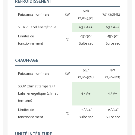
REFROIDISSEMENT
5,28
10
Puissance nominale
kW
7,91 (3,08~8,21)
(2,28~5,70)
SEER / Label énergétique
6.3 / A++
6.3 / A++
6
Limites de
-15°/50°
-15°/50°
-
°C
fonctionnement
Bulbe sec
Bulbe sec
B
CHAUFFAGE
5,57
8,21
10
Puissance nominale
kW
(2,40~5,74)
(2,40~8,21)
SCOP (climat tempéré) /
Label énergétique (climat
4 / A+
4 / A+
tempéré)
Limites de
-15°/24°
-15°/24°
-
°C
fonctionnement
Bulbe sec
Bulbe sec
B
UNITÉ INTÉRIEURE