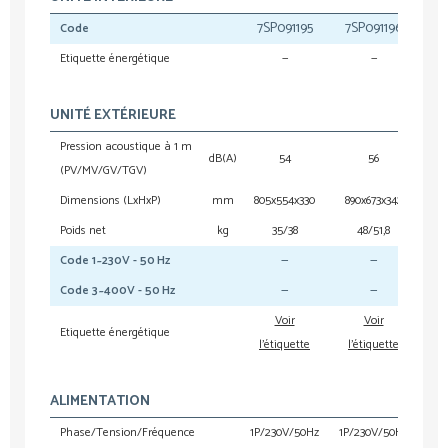
7SP091195
7SP091196
7S
Code
Etiquette énergétique
—
—
UNITÉ EXTÉRIEURE
Pression acoustique à 1 m
dB(A)
54
56
(PV/MV/GV/TGV)
Dimensions (LxHxP)
mm
805x554x330
890x673x342
94
Poids net
kg
35/38
48/51,8
6
—
—
Code 1~230V - 50 Hz
—
—
Code 3~400V - 50 Hz
Voir
Voir
Etiquette énergétique
l'étiquette
l'étiquette
l'
ALIMENTATION
Phase/Tension/Fréquence
1P/230V/50Hz
1P/230V/50Hz
1P/