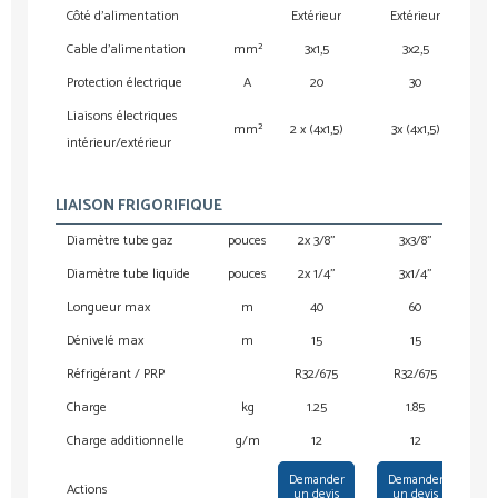
Côté d’alimentation
Extérieur
Extérieur
E
Cable d’alimentation
mm²
3x1,5
3x2,5
Protection électrique
A
20
30
Liaisons électriques
mm²
2 x (4x1,5)
3x (4x1,5)
4 
intérieur/extérieur
LIAISON FRIGORIFIQUE
Diamètre tube gaz
pouces
2x 3/8”
3x3/8”
3x3
Diamètre tube liquide
pouces
2x 1/4”
3x1/4”
Longueur max
m
40
60
Dénivelé max
m
15
15
Réfrigérant / PRP
R32/675
R32/675
Charge
kg
1.25
1.85
Charge additionnelle
g/m
12
12
Demander
Demander
D
Actions
un devis
un devis
u