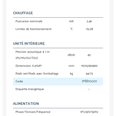
CHAUFFAGE
Puissance nominale
kW
2,49
Limites de fonctionnement
°C
-15/28
UNITÉ INTÉRIEURE
Pression acoustique à 1 m
dB(A)
45
(PV/MV/GV/TGV)
Dimensions (LxHxP)
mm
1107x290x900
Poids net/Poids avec l’emballage
kg
44/73
7MB110001
Code
Etiquette énergétique
—
ALIMENTATION
Phase/Tension/Fréquence
1P/230V/50Hz