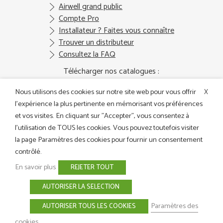
Airwell grand public
Compte Pro
Installateur ? Faites vous connaître
Trouver un distributeur
Consultez la FAQ
Télécharger nos catalogues :
Nous utilisons des cookies sur notre site web pour vous offrir
X
l'expérience la plus pertinente en mémorisant vos préférences
et vos visites. En cliquant sur "Accepter", vous consentez à
Catalogue
Catalogue
Catalogue Air
Catalogue DRV
l'utilisation de TOUS les cookies. Vous pouvez toutefois visiter
général
Formations
Solar 2025/2026
2025/2026
2026/2027
la page Paramètres des cookies pour fournir un consentement
2023/2024 -
PDF 4 Mo
contrôlé.
En savoir plus
REJETER TOUT
Suivez-nous sur les réseaux sociaux :
AUTORISER LA SELECTION
Paramètres des
AUTORISER TOUS LES COOKIES
2026 Airwell
Mentions légales
Charte de confidentialité
Charte relative à l'usage des cookies
Contact
cookies